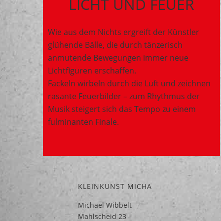
LICHT UND FEUER
Wie aus dem Nichts ergreift der Künstler
glühende Bälle, die durch tänzerisch
anmutende Bewegungen immer neue
Lichtfiguren erschaffen.
Fackeln wirbeln durch die Luft und zeichnen
rasante Feuerbilder – zum Rhythmus der
Musik steigert sich das Tempo zu einem
fulminanten Finale.
KLEINKUNST MICHA
Michael Wibbelt
Mahlscheid 23