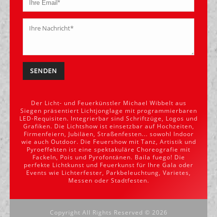
Alternative:
Der Licht- und Feuerkünstler Michael Wibbelt aus
Siegen präsentiert Lichtjonglage mit programmierbaren
LED-Requisiten. Integrierbar sind Schriftzüge, Logos und
Grafiken. Die Lichtshow ist einsetzbar auf Hochzeiten,
Firmenfeiern, Jubiläen, Straßenfesten... sowohl Indoor
wie auch Outdoor. Die Feuershow mit Tanz, Artistik und
Pyroeffekten ist eine spektakuläre Choreografie mit
Fackeln, Pois und Pyrofontänen. Baila fuego! Die
perfekte Lichtkunst und Feuerkunst für Ihre Gala oder
Events wie Lichterfester, Parkbeleuchtung, Varietes,
Messen oder Stadtfesten.
Copyright All Rights Reserved ©
2026