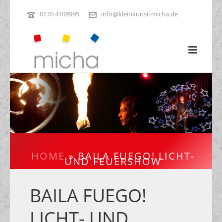
0170 4108995
info@kleinkunst-micha.de
HOME
»
BAILA FUEGO! LICHT-
UND FEUERSHOW
BAILA FUEGO!
LICHT- UND