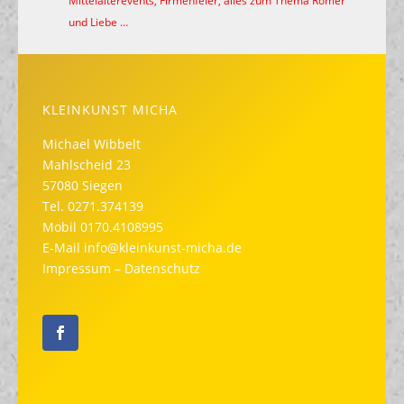
Mittelalterevents, Firmenfeier, alles zum Thema Römer
und Liebe …
KLEINKUNST MICHA
Michael Wibbelt
Mahlscheid 23
57080 Siegen
Tel.
0271.374139
Mobil
0170.4108995
E-Mail
info@kleinkunst-micha.de
Impressum
–
Datenschutz