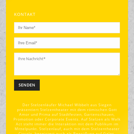
KONTAKT
Alternative:
Der Stelzenläufer Michael Wibbelt aus Siegen
präsentiert Stelzentheater mit dem römischen Gott
Amor und Prima auf Stadtfesten, Gartenschauen,
Promotion oder Corporate Events. Auf Stelzen als Walk
Act steht immer die Interaktion mit dem Publikum im
Mittelpunkt. Stelzenlauf, auch mit dem Stelzentheater
Circolo, begeistert auch als Begrüßung auf Galas,