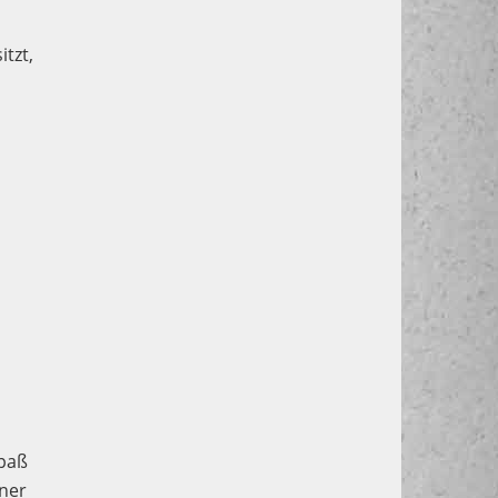
itzt,
Spaß
iner