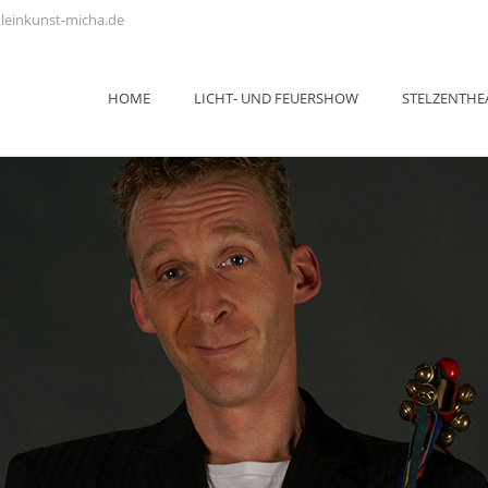
leinkunst-micha.de
HOME
LICHT- UND FEUERSHOW
STELZENTHE