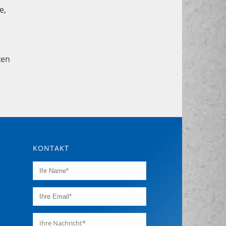
e,
zen
KONTAKT