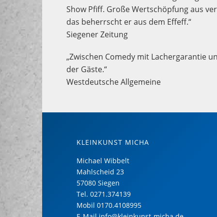
Show Pfiff. Große Wertschöpfung aus verm
das beherrscht er aus dem Effeff.“
Siegener Zeitung
„Zwischen Comedy mit Lachergarantie un
der Gäste.“
Westdeutsche Allgemeine
KLEINKUNST MICHA
Michael Wibbelt
Mahlscheid 23
57080 Siegen
Tel.
0271.374139
Mobil
0170.4108995
E-Mail
info@kleinkunst-micha.de