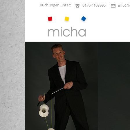
Buchungen unter:
0170 4108995
info@k