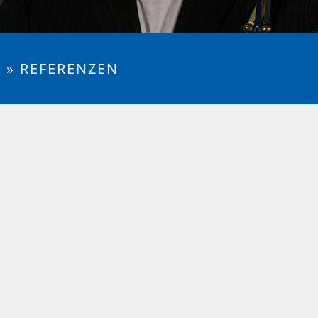
E
»
REFERENZEN