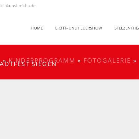
leinkunst-micha.de
HOME
LICHT- UND FEUERSHOW
STELZENTHE
E
»
KINDERPROGRAMM
»
FOTOGALERIE
»
ADTFEST SIEGEN