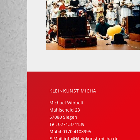
KLEINKUNST MICHA
Michael Wibbelt
Mahlscheid 23
57080 Siegen
Tel.
0271.374139
Mobil
0170.4108995
E-Mail
info@kleinkunst-micha.de