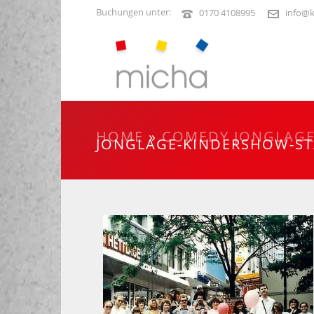
Buchungen unter:
0170 4108995
info@k
HOME
»
COMEDY JONGLAG
JONGLAGE-KINDERSHOW-ST