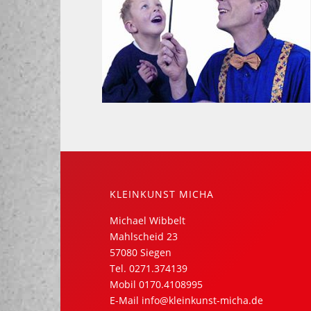
KLEINKUNST MICHA
Michael Wibbelt
Mahlscheid 23
57080 Siegen
Tel.
0271.374139
Mobil
0170.4108995
E-Mail
info@kleinkunst-micha.de