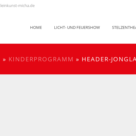
leinkunst-micha.de
HOME
LICHT- UND FEUERSHOW
STELZENTHE
E
»
KINDERPROGRAMM
»
HEADER-JONGL