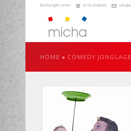
Buchungen unter:
0170 4108995
info@k
HOME
»
COMEDY JONGLAG