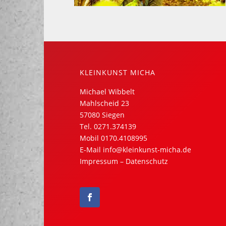
KLEINKUNST MICHA
Michael Wibbelt
Mahlscheid 23
57080 Siegen
Tel.
0271.374139
Mobil
0170.4108995
E-Mail
info@kleinkunst-micha.de
Impressum
–
Datenschutz