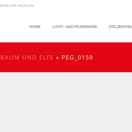
leinkunst-micha.de
HOME
LICHT- UND FEUERSHOW
STELZENTHE
»
BAUM UND ELFE
»
PEG_0159