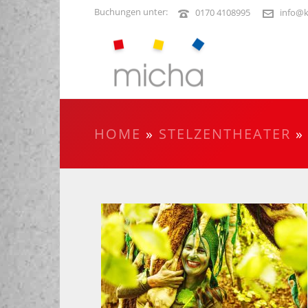
Buchungen unter:
0170 4108995
info@k
HOME
»
STELZENTHEATER