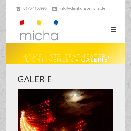
0170 4108995
info@kleinkunst-micha.de
HOME
»
STELZENTHEATER
»
LICHTTAENZER
»
GALERIE
GALERIE