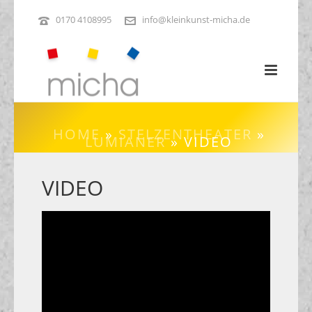
0170 4108995
info@kleinkunst-micha.de
HOME
»
STELZENTHEATER
»
LUMIANER
»
VIDEO
VIDEO