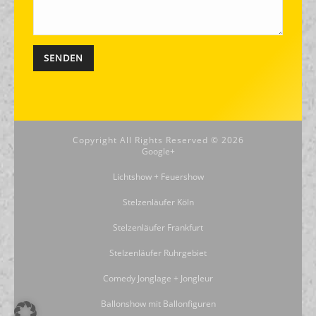
Alternative:
Copyright All Rights Reserved ©
2026
Google+
Lichtshow + Feuershow
Stelzenläufer Köln
Stelzenläufer Frankfurt
Stelzenläufer Ruhrgebiet
Comedy Jonglage + Jongleur
Ballonshow mit Ballonfiguren